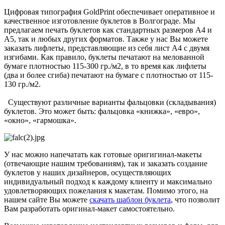
Цифровая типография GoldPrint обеспечивает оперативное и
качественное изготовление буклетов в Волгограде. Мы
предлагаем печать буклетов как стандартных размеров А4 и
А5, так и любых других форматов. Также у нас Вы можете
заказать лифлеты, представляющие из себя лист А4 с двумя
изгибами. Как правило, буклеты печатают на мелованной
бумаге плотностью 115-300 гр./м2, в то время как лифлеты
(два и более сгиба) печатают на бумаге с плотностью от 115-
130 гр./м2.
Существуют различные варианты фальцовки (складывания)
буклетов. Это может быть: фальцовка «книжка», «евро»,
«окно», «гармошка».
У нас можно напечатать как готовые оригигинал-макеты
(отвечающие нашим требованиям), так и заказать создание
буклетов у наших дизайнеров, осуществляющих
индивидуальный подход к каждому клиенту и максимально
удовлетворяющих пожелания к макетам. Помимо этого, на
нашем сайте Вы можете
скачать шаблон буклета
, что позволит
Вам разработать оригинал-макет самостоятельно.