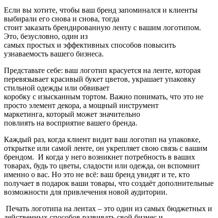
Если
вы
хотите,
чтобы ваш бренд
запоминался
и клиенты
выбирали
его
снова
и
снова,
тогда
стоит
заказать
брендированную
ленту
с вашим
логотипом.
Это,
безусловно,
один из
самых
простых
и
эффективных
способов
повысить
узнаваемость
вашего
бизнеса.
Представьте
себе:
ваш логотип
красуется
на ленте,
которая
перевязывает
красивый
букет цветов,
украшает
упаковку
стильной
одежды или
обвивает
коробку
с
изысканным
тортом.
Важно
понимать,
что это не
просто элемент
декора,
а мощный
инструмент
маркетинга,
который
может
значительно
повлиять
на
восприятие
вашего
бренда.
Каждый
раз, когда клиент видит ваш логотип на упаковке,
открытке или самой ленте, он укрепляет
свою
связь с вашим
брендом. И когда
у
него
возникнет потребность в ваших
товарах,
будь
то
цветы,
сладости
или
одежда,
он вспомнит
именно о вас.
Но
это не
всё:
ваш бренд увидят и те,
кто
получает
в
подарок
ваши
товары,
что
создаёт
дополнительные
возможности
для
привлечения
новой
аудитории.
Печать
логотипа на лентах – это один из самых бюджетных и
действенных способов развивать свой бизнес и