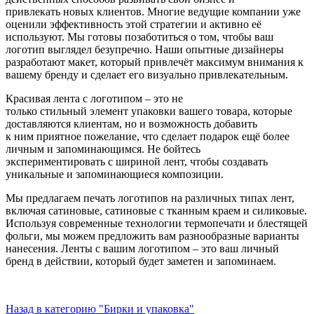
привлекать
новых
клиентов.
Многие
ведущие
компании уже
оценили
эффективность
этой
стратегии
и
активно
её
используют.
Мы
готовы
позаботиться
о том, чтобы ваш
логотип выглядел безупречно. Наши
опытные
дизайнеры
разработают макет, который
привлечёт
максимум внимания к
вашему
бренду
и
сделает
его
визуально
привлекательным.
Красивая лента с логотипом – это не
только
стильный
элемент
упаковки вашего товара
,
которые
доставляются
клиентам,
но и возможность добавить
к
ним
приятное
пожелание,
что
сделает
подарок
ещё
более
личным
и
запоминающимся
.
Не
бойтесь
экспериментировать
с шириной
лент,
чтобы
создавать
уникальные
и
запоминающиеся
композиции.
Мы
предлагаем
печать
логотипов
на
различных
типах
лент,
включая
сатиновые, сатиновые с тканным краем
и силиковые
.
Используя
современные
технологии
термопечати
и
блестящей
фольги,
мы
можем
предложить
вам
разнообразные
варианты
нанесения
.
Ленты с вашим логотипом – это ваш личный
бренд в
действии,
который
будет
заметен
и
запоминаем.
Назад в категорию "Бирки и упаковка"