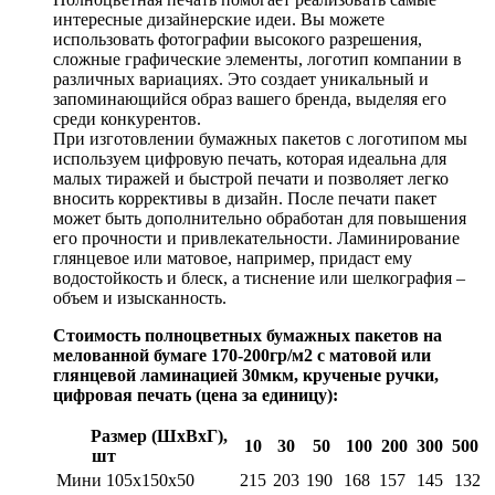
интересные дизайнерские идеи. Вы можете
использовать фотографии высокого разрешения,
сложные графические элементы, логотип компании в
различных вариациях. Это создает уникальный и
запоминающийся образ вашего бренда, выделяя его
среди конкурентов.
При изготовлении бумажных пакетов с логотипом мы
используем цифровую печать, которая идеальна для
малых тиражей и быстрой печати и позволяет легко
вносить коррективы в дизайн. После печати пакет
может быть дополнительно обработан для повышения
его прочности и привлекательности. Ламинирование
глянцевое или матовое, например, придаст ему
водостойкость и блеск, а тиснение или шелкография –
объем и изысканность.
Стоимость полноцветных бумажных пакетов на
мелованной бумаге 170-200гр/м2 с матовой или
глянцевой ламинацией 30мкм, крученые ручки,
цифровая печать (цена за единицу):
Размер (ШхВхГ),
10
30
50
100
200
300
500
шт
Мини 105х150х50
215
203
190
168
157
145
132