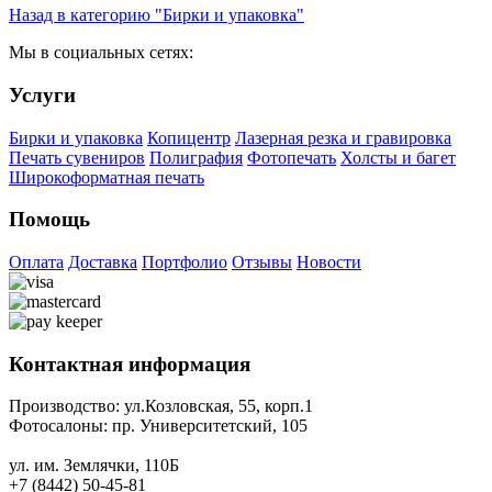
Назад в категорию "Бирки и упаковка"
Мы в социальных сетях:
Услуги
Бирки и упаковка
Копицентр
Лазерная резка и гравировка
Печать сувениров
Полиграфия
Фотопечать
Холсты и багет
Широкоформатная печать
Помощь
Оплата
Доставка
Портфолио
Отзывы
Новости
Контактная информация
Производство:
ул.Козловская, 55, корп.1
Фотосалоны:
пр. Университетский, 105
ул. им. Землячки, 110Б
+7 (8442) 50-45-81