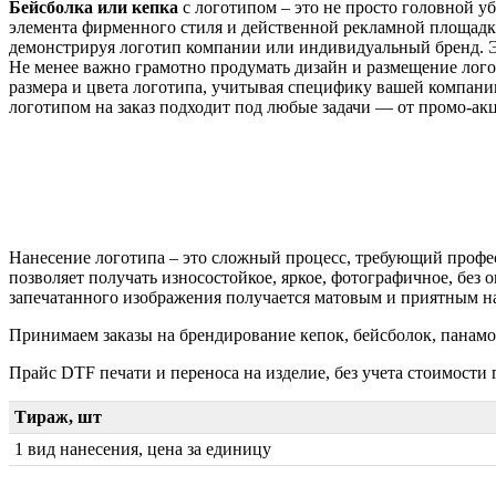
Бейсболка или кепка
с логотипом
–
это
не
просто
головной
уб
элемента
фирменного
стиля
и
действенной
рекламной
площадк
демонстрируя
логотип
компании
или индивидуальный
бренд.
Не
менее
важно
грамотно
продумать
дизайн
и
размещение
лог
размера
и
цвета
логотипа,
учитывая
специфику
вашей
компани
логотипом на заказ подходит
под любые задачи — от промо-акц
Нанесение
логотипа
–
это
сложный
процесс,
требующий
профе
позволяет получать износостойкое, яркое, фотографичное, без 
запечатанного изображения получается матовым и приятным на
Принимаем заказы на брендирование кепок, бейсболок, панамок 
Прайс DTF печати и переноса на изделие, без учета стоимости 
Тираж, шт
1 вид нанесения, цена за единицу