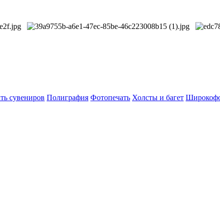
ть сувениров
Полиграфия
Фотопечать
Холсты и багет
Широкофо