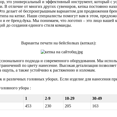
ор,
это
универсальный
и
эффективный
инструмент,
который с
у
и.
В
отличие
от
многих
других
сувениров,
кепка
постоянно
нахо
Это
делает
её
беспроигрышным
вариантом
для
продвижения
бре
отипа
на
кепке.
Наши
специалисты
помогут вам в
этом,
предлож
и
и
ее
бренд-бука.
Мы
понимаем,
что логотип
–
это
лицо
вашей
ий до создания единого стиля команды.
Варианты печати на бейсболках (кепках):
ссионального
подхода
и
современного
оборудования.
Мы
исполь
ограничений по цвету нанесение. Высокая детализация позволяет
 ощупь, а также устойчиво к растяжению и изломам.
и различных головных уборах. Если изделие для нанесения приоб
головного убора :
1
2-9
10-29
30-49
453
230
205
163