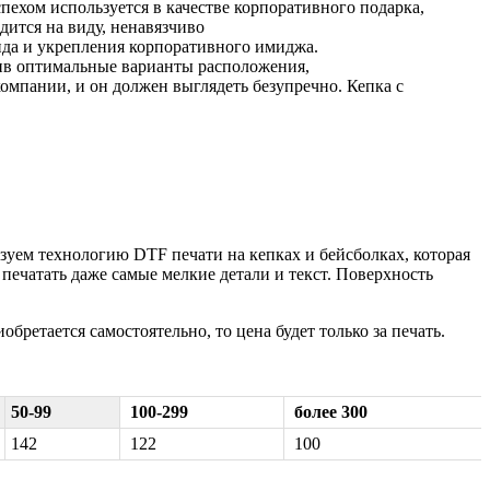
спехом
используется
в
качестве
корпоративного
подарка,
дится
на
виду,
ненавязчиво
нда
и
укрепления
корпоративного
имиджа.
ив
оптимальные
варианты
расположения,
компании,
и
он
должен
выглядеть
безупречно. Кепка с
зуем
технологию DTF печати на кепках и бейсболках, которая
 печатать даже самые мелкие детали и текст. Поверхность
ретается самостоятельно, то цена будет только за печать.
50-99
100-299
более 300
142
122
100