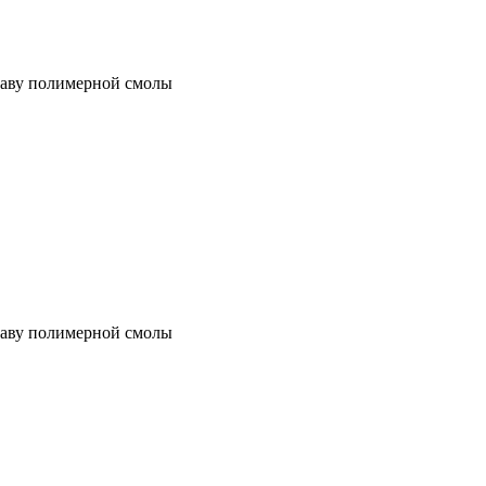
таву полимерной смолы
таву полимерной смолы