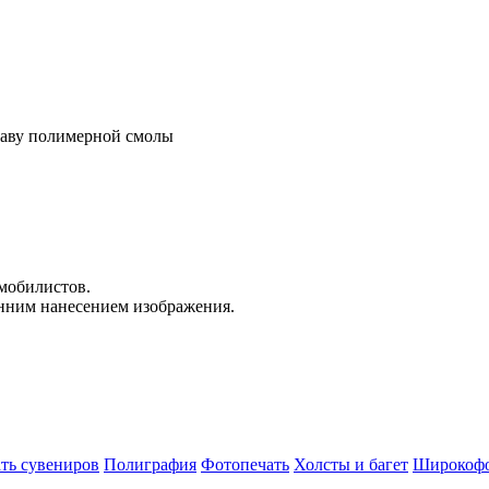
таву полимерной смолы
мобилистов.
онним нанесением изображения.
ть сувениров
Полиграфия
Фотопечать
Холсты и багет
Широкофо