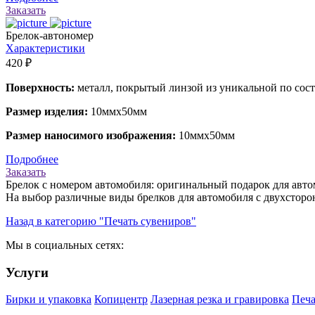
Заказать
Брелок-автономер
Характеристики
420 ₽
Поверхность:
металл, покрытый линзой из уникальной по сос
Размер изделия:
10ммх50мм
Размер наносимого изображения:
10ммх50мм
Подробнее
Заказать
Брелок с номером автомобиля: оригинальный подарок для авто
На выбор различные виды брелков для автомобиля с двухстор
Назад в категорию "Печать сувениров"
Мы в социальных сетях:
Услуги
Бирки и упаковка
Копицентр
Лазерная резка и гравировка
Печа