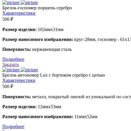
Брелок-госномер поршень серебро
Характеристики
500 ₽
Размер изделия:
102ммх31мм
Размер наносимого изображения:
круг-28мм, госномер - 61х
Поверхность:
нержавеющая сталь
Подробнее
Заказать
Брелок-автономер Lux с бортиком серебро с цепью
Характеристики
500 ₽
Поверхность:
металл, покрытый линзой из уникальной по сос
Размер изделия:
12ммх53мм
Размер наносимого изображения:
11ммх52мм
Подробнее