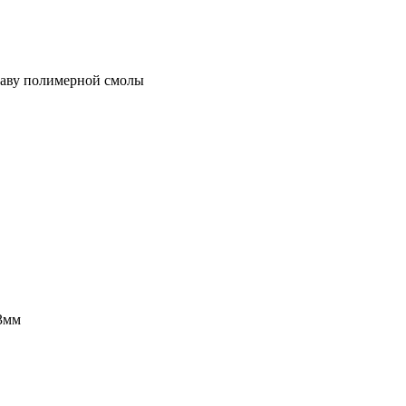
таву полимерной смолы
13мм