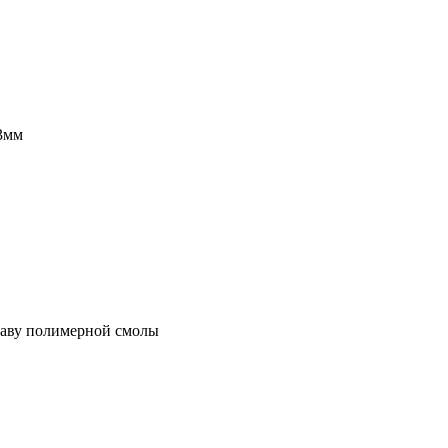
13мм
таву полимерной смолы