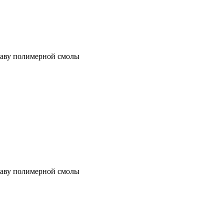
таву полимерной смолы
таву полимерной смолы