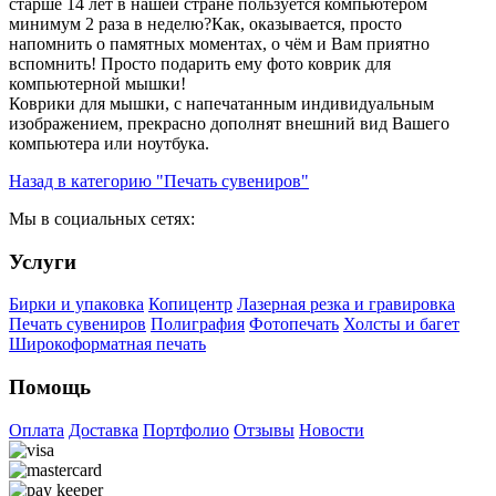
старше 14 лет в нашей стране пользуется компьютером
минимум 2 раза в неделю?Как, оказывается, просто
напомнить о памятных моментах, о чём и Вам приятно
вспомнить! Просто подарить ему фото коврик для
компьютерной мышки!
Коврики для мышки, с напечатанным индивидуальным
изображением, прекрасно дополнят внешний вид Вашего
компьютера или ноутбука.
Назад в категорию "Печать сувениров"
Мы в социальных сетях:
Услуги
Бирки и упаковка
Копицентр
Лазерная резка и гравировка
Печать сувениров
Полиграфия
Фотопечать
Холсты и багет
Широкоформатная печать
Помощь
Оплата
Доставка
Портфолио
Отзывы
Новости