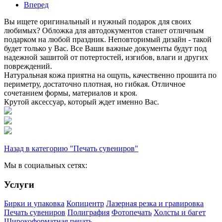
Вперед
Вы ищете оригинальный и нужный подарок для своих
любимых? Обложка для автодокументов станет отличным
подарком на любой праздник. Неповторимый дизайн - такой
будет только у Вас. Все Ваши важные документы будут под
надежной зашитой от потертостей, изгибов, влаги и других
повреждений.
Натуральная кожа приятна на ощупь, качественно прошита по
периметру, достаточно плотная, но гибкая. Отличное
сочетанием формы, материалов и кроя.
Крутой аксессуар, который ждет именно Вас.
Назад в категорию "Печать сувениров"
Мы в социальных сетях:
Услуги
Бирки и упаковка
Копицентр
Лазерная резка и гравировка
Печать сувениров
Полиграфия
Фотопечать
Холсты и багет
Широкоформатная печать