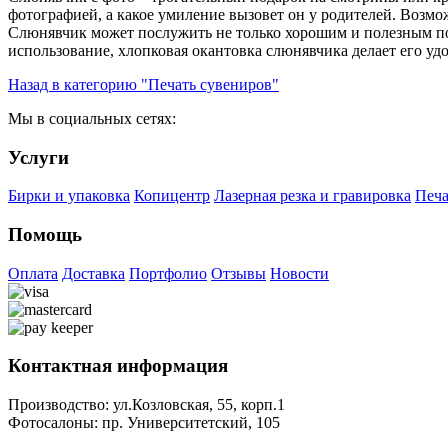
фотографией, а какое умиление вызовет он у родителей. Возмо
Слюнявчик может послужить не только хорошим и полезным по
использование, хлопковая окантовка слюнявчика делает его у
Назад в категорию "Печать сувениров"
Мы в социальных сетях:
Услуги
Бирки и упаковка
Копицентр
Лазерная резка и гравировка
Печа
Помощь
Оплата
Доставка
Портфолио
Отзывы
Новости
Контактная информация
Производство:
ул.Козловская, 55, корп.1
Фотосалоны:
пр. Университетский, 105