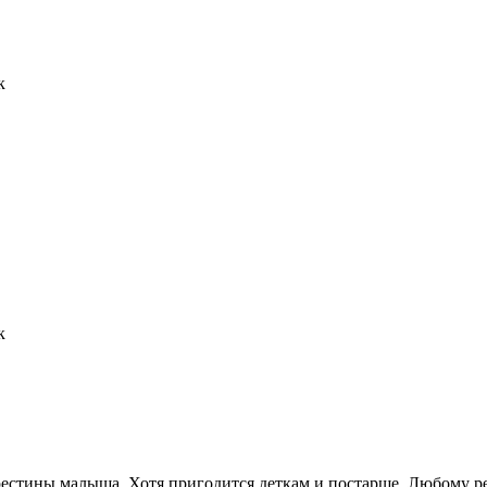
к
к
естины малыша. Хотя пригодится деткам и постарше. Любому ре