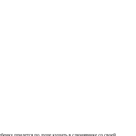
бенку придется по душе кушать в слюнявчике со своей