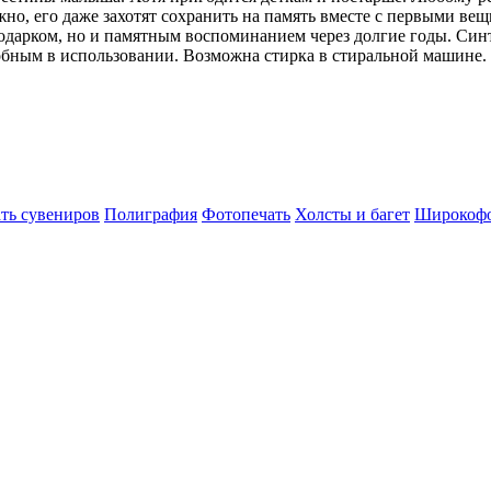
жно, его даже захотят сохранить на память вместе с первыми в
дарком, но и памятным воспоминанием через долгие годы. Синт
добным в использовании. Возможна стирка в стиральной машине.
ть сувениров
Полиграфия
Фотопечать
Холсты и багет
Широкофо