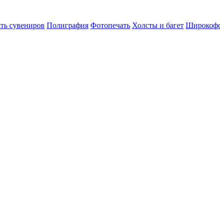
ть сувениров
Полиграфия
Фотопечать
Холсты и багет
Широкофо